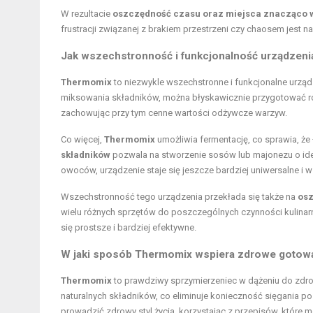
W rezultacie
oszczędność czasu oraz miejsca znacząco 
frustracji związanej z brakiem przestrzeni czy chaosem jest 
Jak wszechstronność i funkcjonalność urządzeni
Thermomix
to niezwykle wszechstronne i funkcjonalne urząd
miksowania składników, można błyskawicznie przygotować r
zachowując przy tym cenne
wartości odżywcze
warzyw.
Co więcej,
Thermomix
umożliwia fermentację, co sprawia, ż
składników
pozwala na stworzenie sosów lub majonezu o ide
owoców, urządzenie staje się jeszcze bardziej uniwersalne i 
Wszechstronność tego urządzenia przekłada się także na
os
wielu różnych sprzętów do poszczególnych czynności kulinarny
się prostsze i bardziej efektywne.
W jaki sposób Thermomix wspiera zdrowe gotow
Thermomix
to prawdziwy sprzymierzeniec w dążeniu do
zdr
naturalnych składników, co eliminuje konieczność sięgania p
prowadzić zdrowy styl życia, korzystając z przepisów, które