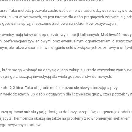
parze. Taka metoda pozwala zachować cenne wartości odżywcze warzyw oraz
zczu i cukru w potrawach, co jest istotne dla osób pragnących zdrowiej się od
 gotowania sprzyja lepszemu zachowaniu składników odżywczych.
tkownicy mają łatwy dostęp do zdrowych opcji kulinarnych.
Możliwość modyf
 preferencjami żywieniowymi oraz ewentualnymi ograniczeniami dietetyczny
ennym, ale także wsparciem w osiąganiu celów związanych ze zdrowym odżyw
ad, które mogą wpłynąć na decyzję o jego zakupie. Przede wszystkim warto zw
o czyni go znaczącą inwestycją dla wielu gospodarstw domowych.
 około
2,2 litra
. Taka objętość może okazać się niewystarczająca przy
wielodzietnych lub osób gotujących dla liczniejszej grupy, czas potrzebny 
muszą opłacać
subskrypcję
dostępu do bazy przepisów, co generuje dodat
tający z Thermomixa skarżą się także na problemy z równomiernym siekaniem
rzygotowywanych potraw.