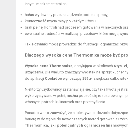
Innymi mankamentami są:
hałas wydawany przez urządzenie podczas pracy,
konieczność mycia misy po każdym użyciu,
brak pełnej kontroli nad procesem gotowania w niektórych pr
ewentualne trudności w realizacji przepisów, które mogą wym
Takie czynniki mogą prowadzić do frustracji i ograniczać prz
Dlaczego wysoka cena Thermomixa może być pr
Wysoka cena Thermomixa
, oscylująca w okolicach
6 tys. zł
urządzenia. Dla wielu to znaczący wydatek na sprzęt kuchen
do aplikacji
Cookidoo
wynoszący
259 zł
zwiększa całkowite 
Niektórzy użytkownicy zastanawiają się, czy taka kwota jest r
wykorzystywane w pełni, można poczuć się rozczarowanym po
własnych potrzeb kulinarnych oraz przemyślenia.
Ponadto warto zauważyć, że subiektywne odczucia dotyczące
barierę w dostępie do nowoczesnych metod gotowania i zdro
Thermomixa
, jak i
potencjalnych ograniczeń finansowyc