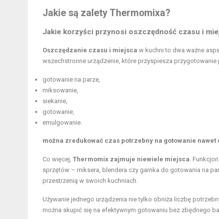
Jakie są zalety Thermomixa?
Jakie korzyści przynosi oszczędność czasu i mie
Oszczędzanie czasu i miejsca
w kuchni to dwa ważne aspe
wszechstronne urządzenie, które przyspiesza przygotowanie p
gotowanie na parze,
miksowanie,
siekanie,
gotowanie,
emulgowanie.
można zredukować czas potrzebny na gotowanie nawet 
Co więcej,
Thermomix zajmuje niewiele miejsca
. Funkcjo
sprzętów – miksera, blendera czy garnka do gotowania na par
przestrzenią w swoich kuchniach.
Używanie jednego urządzenia nie tylko obniża liczbę potrzebn
można skupić się na efektywnym gotowaniu bez zbędnego ba