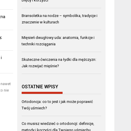
błędy i korzyści
Bransoletka na nodze – symbolika, tradycje i
zna
znaczenie w kulturach
y,
Mięsień dwugłowy uda: anatomia, funkcje i
techniki rozciągania
i
Skuteczne ćwiczenia na łydki dla mężczyzn:
Jak rozwijać mięśnie?
 nawet
OSTATNIE WPISY
o nie
Ortodoncja: co to jest i jak może poprawić
Twój uśmiech?
Co musisz wiedzieć o ortodoncji: definicje,
metody i korzyści dla Twojego uśmiechu