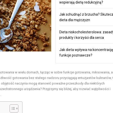
wspierają dietę redukcyjną?
Jak schudnąć z brzucha? Skutec
dieta dla mężczyzn
Dieta niskocholesterolowa: zasad
produkty i korzyści dla serca
Jak dieta wpływa na koncentrację 
funkcje poznawcze?
gotowania w wielu domach, łącząc w sobie funkcje gotowania, miksowania, a
liwość gotowania bez stałego nadzoru przyciągają entuzjastów kulinariów, t
a objętość naczynia mogą stanowić poważne przeszkody dla niektórych
szechstronnego urządzenia? Przyjrzymy się bliżej, aby rozwiać wątpliwości i
.