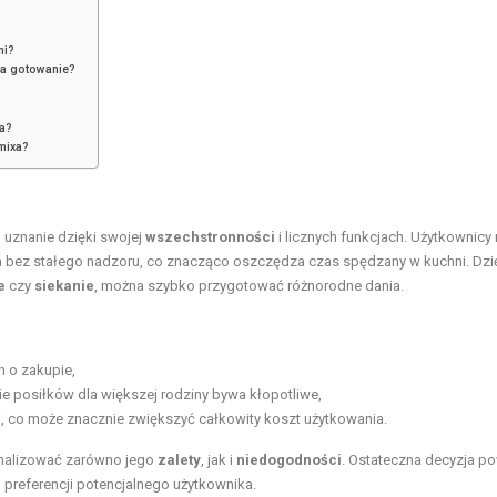
ni?
na gotowanie?
a?
mixa?
 uznanie dzięki swojej
wszechstronności
i licznych funkcjach. Użytkownic
 bez stałego nadzoru, co znacząco oszczędza czas spędzany w kuchni. Dzi
e
czy
siekanie
, można szybko przygotować różnorodne dania.
h o zakupie,
e posiłków dla większej rodziny bywa kłopotliwe,
i, co może znacznie zwiększyć całkowity koszt użytkowania.
analizować zarówno jego
zalety
, jak i
niedogodności
. Ostateczna decyzja p
preferencji potencjalnego użytkownika.