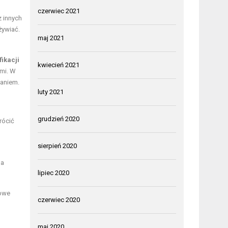
czerwiec 2021
 innych
żywiać.
maj 2021
ikacji
kwiecień 2021
mi. W
ianiem.
luty 2021
grudzień 2020
rócić
sierpień 2020
na
lipiec 2020
kowe
czerwiec 2020
maj 2020