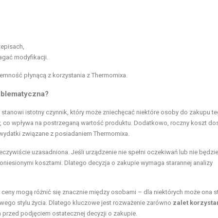
zepisach,
agać modyfikacji.
yjemność płynącą z korzystania z Thermomixa.
oblematyczna?
, stanowi istotny czynnik, który może zniechęcać niektóre osoby do zakupu t
ny, co wpływa na postrzeganą wartość produktu. Dodatkowo, roczny koszt do
wydatki związane z posiadaniem Thermomixa.
zeczywiście uzasadniona. Jeśli urządzenie nie spełni oczekiwań lub nie będzi
niesionymi kosztami. Dlatego decyzja o zakupie wymaga starannej analizy
 ceny mogą różnić się znacznie między osobami – dla niektórych może ona 
wego stylu życia. Dlatego kluczowe jest rozważenie zarówno
zalet korzysta
h
przed podjęciem ostatecznej decyzji o zakupie.