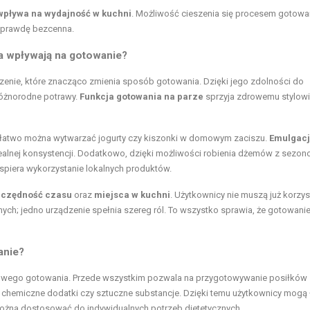
wpływa na wydajność w kuchni
. Możliwość cieszenia się procesem gotowa
naprawdę bezcenna.
a wpływają na gotowanie?
zenie, które znacząco zmienia sposób gotowania. Dzięki jego zdolności do
óżnorodne potrawy.
Funkcja gotowania na parze
sprzyja zdrowemu stylowi 
e łatwo można wytwarzać jogurty czy kiszonki w domowym zaciszu.
Emulgac
alnej konsystencji. Dodatkowo, dzięki możliwości robienia dżemów z sezo
wspiera wykorzystanie lokalnych produktów.
zczędność czasu
oraz
miejsca w kuchni
. Użytkownicy nie muszą już korzys
ch; jedno urządzenie spełnia szereg ról. To wszystko sprawia, że gotowanie
anie?
owego gotowania
. Przede wszystkim pozwala na przygotowywanie posiłków 
o chemiczne dodatki czy sztuczne substancje. Dzięki temu użytkownicy mogą 
 można dostosować do indywidualnych potrzeb dietetycznych.