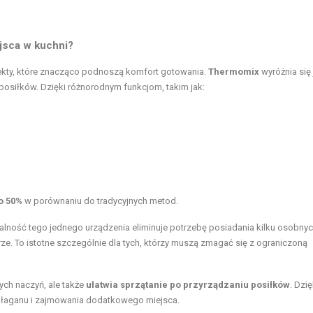
jsca w kuchni?
kty, które znacząco podnoszą komfort gotowania.
Thermomix
wyróżnia się
osiłków. Dzięki różnorodnym funkcjom, takim jak:
o 50%
w porównaniu do tradycyjnych metod.
nalność tego jednego urządzenia eliminuje potrzebę posiadania kilku osobny
ze. To istotne szczególnie dla tych, którzy muszą zmagać się z ograniczoną
ych naczyń, ale także
ułatwia sprzątanie po przyrządzaniu posiłków
. Dzi
łaganu i zajmowania dodatkowego miejsca.