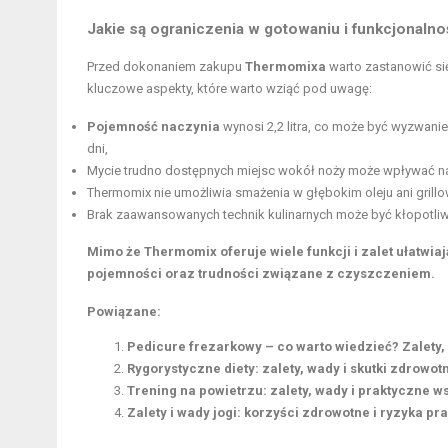
Jakie są ograniczenia w gotowaniu i funkcjonaln
Przed dokonaniem zakupu
Thermomixa
warto zastanowić si
kluczowe aspekty, które warto wziąć pod uwagę:
Pojemność naczynia
wynosi 2,2 litra, co może być wyzwan
dni,
Mycie trudno dostępnych miejsc wokół noży może wpływać na 
Thermomix nie umożliwia smażenia w głębokim oleju ani grill
Brak zaawansowanych technik kulinarnych może być kłopotliwy
Mimo że Thermomix oferuje wiele funkcji i zalet ułatwi
pojemności oraz trudności związane z czyszczeniem.
Powiązane:
Pedicure frezarkowy – co warto wiedzieć? Zalety,
Rygorystyczne diety: zalety, wady i skutki zdrowot
Trening na powietrzu: zalety, wady i praktyczne 
Zalety i wady jogi: korzyści zdrowotne i ryzyka pra