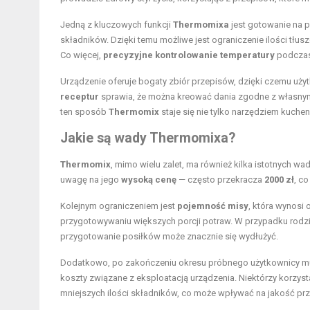
Jedną z kluczowych funkcji
Thermomixa
jest gotowanie na 
składników. Dzięki temu możliwe jest ograniczenie ilości tłus
Co więcej,
precyzyjne kontrolowanie temperatury
podczas
Urządzenie oferuje bogaty zbiór przepisów, dzięki czemu uży
receptur
sprawia, że można kreować dania zgodne z własnymi
ten sposób
Thermomix
staje się nie tylko narzędziem kuch
Jakie są wady Thermomixa?
Thermomix
, mimo wielu zalet, ma również kilka istotnych w
uwagę na jego
wysoką cenę
— często przekracza
2000 zł
, c
Kolejnym ograniczeniem jest
pojemność misy
, która wynosi
przygotowywaniu większych porcji potraw. W przypadku rodzin 
przygotowanie posiłków może znacznie się wydłużyć.
Dodatkowo, po zakończeniu okresu próbnego użytkownicy 
koszty związane z eksploatacją urządzenia. Niektórzy korzys
mniejszych ilości składników, co może wpływać na jakość p