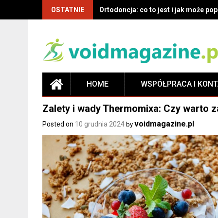
OSTATNIE
Ortodoncja: co to jest i jak może p
HOME
WSPÓŁPRACA I KON
Zalety i wady Thermomixa: Czy warto 
voidmagazine.pl
Posted on
10 grudnia 2024
by