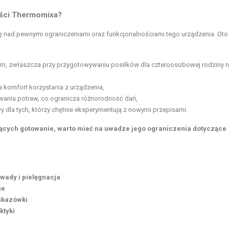
ości Thermomixa?
ę nad pewnymi ograniczeniami oraz funkcjonalnościami tego urządzenia. Oto
iem, zwłaszcza przy przygotowywaniu posiłków dla czteroosobowej rodziny 
komfort korzystania z urządzenia,
owania potraw, co ogranicza różnorodność dań,
 dla tych, którzy chętnie eksperymentują z nowymi przepisami.
ających gotowanie, warto mieć na uwadze jego ograniczenia dotyczące
 wady i pielęgnacja
ne
wskazówki
ktyki