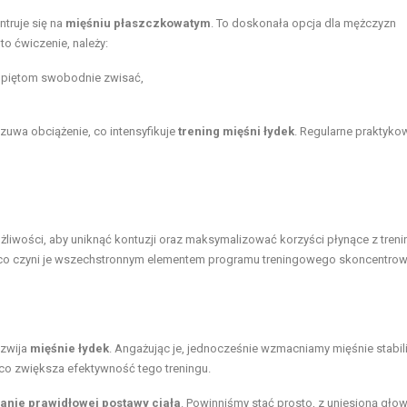
ntruje się na
mięśniu płaszczkowatym
. To doskonała opcja dla mężczyzn
o ćwiczenie, należy:
c piętom swobodnie zwisać,
uwa obciążenie, co intensyfikuje
trening mięśni łydek
. Regularne praktyko
iwości, aby uniknąć kontuzji oraz maksymalizować korzyści płynące z treni
dek, co czyni je wszechstronnym elementem programu treningowego skoncentr
ozwija
mięśnie łydek
. Angażując je, jednocześnie wzmacniamy
mięśnie stabil
co zwiększa efektywność tego treningu.
anie prawidłowej postawy ciała
. Powinniśmy stać prosto, z uniesioną głow