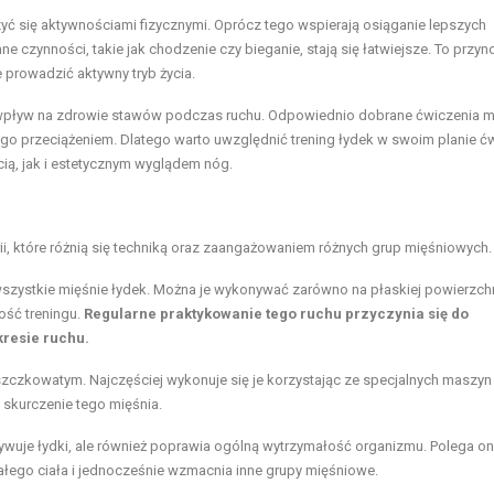
yć się aktywnościami fizycznymi. Oprócz tego wspierają osiąganie lepszych
zynności, takie jak chodzenie czy bieganie, stają się łatwiejsze. To przyn
 prowadzić aktywny tryb życia.
wpływ na zdrowie stawów podczas ruchu. Odpowiednio dobrane ćwiczenia 
 przeciążeniem. Dlatego warto uwzględnić trening łydek w swoim planie ć
ią, jak i estetycznym wyglądem nóg.
ii, które różnią się techniką oraz zaangażowaniem różnych grup mięśniowych.
zystkie mięśnie łydek. Można je wykonywać zarówno na płaskiej powierzchni
ść treningu.
Regularne praktykowanie tego ruchu przyczynia się do
kresie ruchu.
zczkowatym. Najczęściej wykonuje się je korzystając ze specjalnych maszyn
i skurczenie tego mięśnia.
tywuje łydki, ale również poprawia ogólną wytrzymałość organizmu. Polega o
całego ciała i jednocześnie wzmacnia inne grupy mięśniowe.