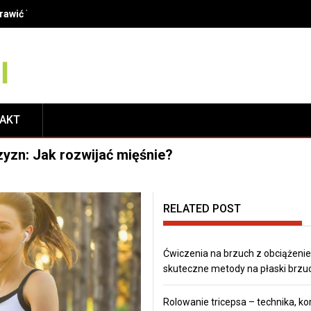
oprawić Twój uśmiech?
TAKT
zyzn: Jak rozwijać mięśnie?
RELATED POST
Ćwiczenia na brzuch z obciążeni
skuteczne metody na płaski brzu
Rolowanie tricepsa – technika, kor