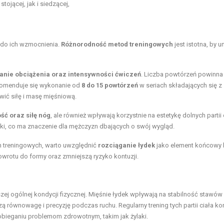
ojącej, jak i siedzącej,
ę do ich wzmocnienia.
Różnorodność metod treningowych
jest istotna, by u
anie obciążenia oraz intensywności ćwiczeń
. Liczba powtórzeń powinna
komenduje się wykonanie od
8 do 15 powtórzeń
w seriach składających się z
wić siłę i masę mięśniową.
ść oraz siłę nóg
, ale również wpływają korzystnie na estetykę dolnych partii 
tki, co ma znaczenie dla mężczyzn dbających o swój wygląd.
h treningowych, warto uwzględnić
rozciąganie łydek
jako element końcowy 
owrotu do formy oraz zmniejszą ryzyko kontuzji.
ej ogólnej kondycji fizycznej. Mięśnie łydek wpływają na stabilność stawów
 równowagę i precyzję podczas ruchu. Regularny trening tych partii ciała ko
bieganiu problemom zdrowotnym, takim jak żylaki.