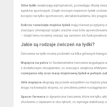
Silne łydki
zwiększają wytrzymałość, pozwalając dłużej ciesz
wyników sportowych. Dzięki mocnym mięśniom łydek codzienne c
korzyści nie tylko sportowcom, ale także każdemu, kto pragnie
Dobrze rozwinięte mięśnie łydek
mają również pozytywny 
znacząco zmniejszyć ryzyko urazów oraz bólu spowodowanego
– dzięki temu możemy cieszyć się zarówno ich funkcjonalnośc
Jakie są rodzaje ćwiczeń na łydki?
Ćwiczenia na łydki można podzielić na kilka głównych kategor
Wspięcia na palce
to fundamentalne ćwiczenie angażujące ws
z dodatkowym obciążeniem, co znacząco zwiększa efektywno
rozwijania siły oraz masy mięśniowej łydek w pełnym za
Ośle wspięcia
skupiają się przede wszystkim na mięśniu płas
stojąc na krawędzi stopnia, co umożliwia pełne rozciągnięcie 
Spacer farmera
to dynamiczne ćwiczenie, które nie tylko ak
chodzeniu z ciężarami w obu rękach, co wymaga stabilizacji 