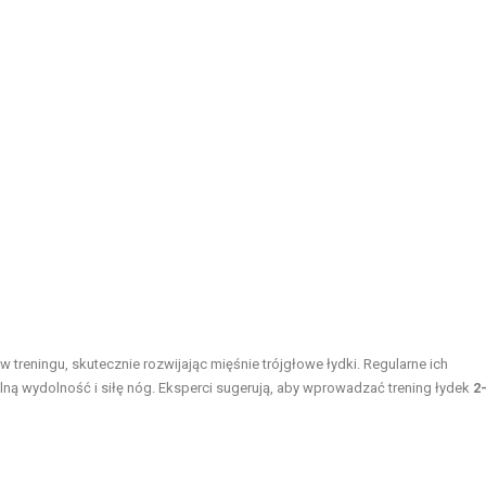
 treningu, skutecznie rozwijając mięśnie trójgłowe łydki. Regularne ich
ną wydolność i siłę nóg. Eksperci sugerują, aby wprowadzać trening łydek
2