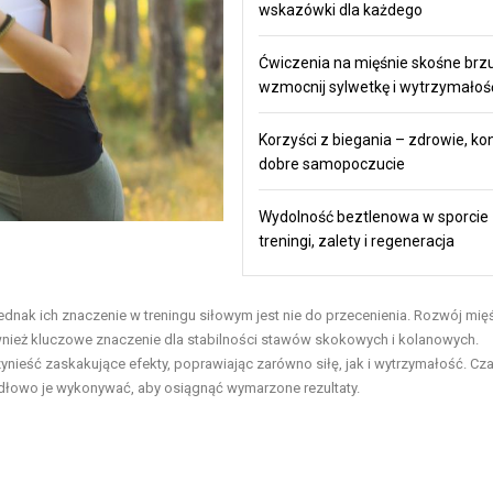
wskazówki dla każdego
Ćwiczenia na mięśnie skośne brz
wzmocnij sylwetkę i wytrzymałoś
Korzyści z biegania – zdrowie, kon
dobre samopoczucie
Wydolność beztlenowa w sporcie
treningi, zalety i regeneracja
dnak ich znaczenie w treningu siłowym jest nie do przecenienia.
Rozwój mięś
ównież kluczowe znaczenie dla stabilności stawów skokowych i kolanowych.
ynieść zaskakujące efekty, poprawiając zarówno siłę, jak i wytrzymałość. Cz
awidłowo je wykonywać, aby osiągnąć wymarzone rezultaty.