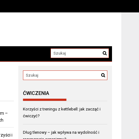
ĆWICZENIA
Korzyści z treningu z kettlebell: jak zacząć i
em –
ćwiczyć?
ch
Dług tlenowy – jak wpływa na wydolność i
zyści i