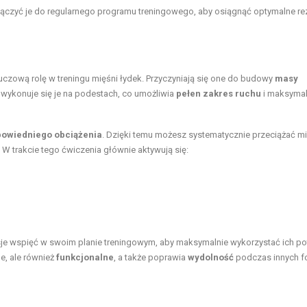
ączyć je do regularnego programu treningowego, aby osiągnąć optymalne rez
uczową rolę w treningu mięśni łydek. Przyczyniają się one do budowy
masy
j wykonuje się je na podestach, co umożliwia
pełen zakres ruchu
i maksyma
owiedniego obciążenia
. Dzięki temu możesz systematycznie przeciążać mi
W trakcie tego ćwiczenia głównie aktywują się:
je wspięć w swoim planie treningowym, aby maksymalnie wykorzystać ich pot
e, ale również
funkcjonalne
, a także poprawia
wydolność
podczas innych f