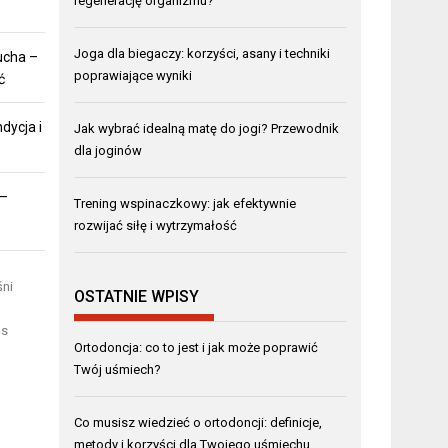
regenerację organizmu?
Joga dla biegaczy: korzyści, asany i techniki
ucha –
poprawiające wyniki
ć
dycja i
Jak wybrać idealną matę do jogi? Przewodnik
dla joginów
 –
Trening wspinaczkowy: jak efektywnie
rozwijać siłę i wytrzymałość
ni
OSTATNIE WPISY
as
Ortodoncja: co to jest i jak może poprawić
Twój uśmiech?
Co musisz wiedzieć o ortodoncji: definicje,
metody i korzyści dla Twojego uśmiechu