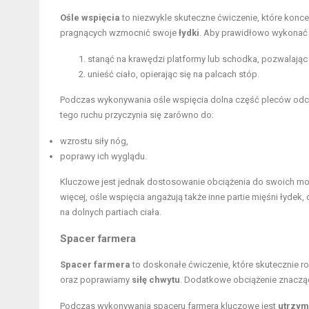
Ośle wspięcia
to niezwykle skuteczne ćwiczenie, które konce
pragnących wzmocnić swoje
łydki
. Aby prawidłowo wykonać t
stanąć na krawędzi platformy lub schodka, pozwalają
unieść ciało, opierając się na palcach stóp.
Podczas wykonywania ośle wspięcia dolna część pleców odcz
tego ruchu przyczynia się zarówno do:
wzrostu siły nóg,
poprawy ich wyglądu.
Kluczowe jest jednak dostosowanie obciążenia do swoich możl
więcej, ośle wspięcia angażują także inne partie mięśni ły
na dolnych partiach ciała.
Spacer farmera
Spacer farmera
to doskonałe ćwiczenie, które skutecznie r
oraz poprawiamy
siłę chwytu
. Dodatkowe obciążenie znaczą
Podczas wykonywania spaceru farmera kluczowe jest
utrzym