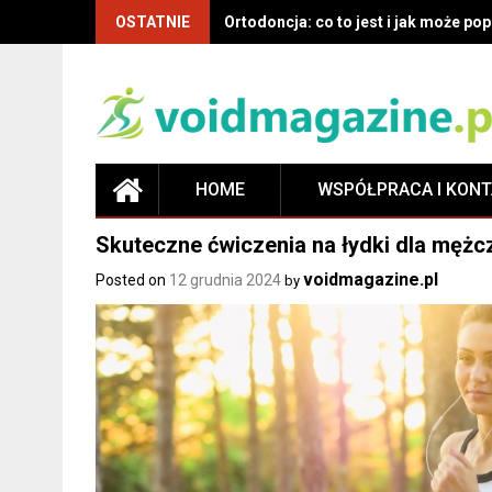
OSTATNIE
Ortodoncja: co to jest i jak może p
HOME
WSPÓŁPRACA I KON
Skuteczne ćwiczenia na łydki dla mężc
voidmagazine.pl
Posted on
12 grudnia 2024
by