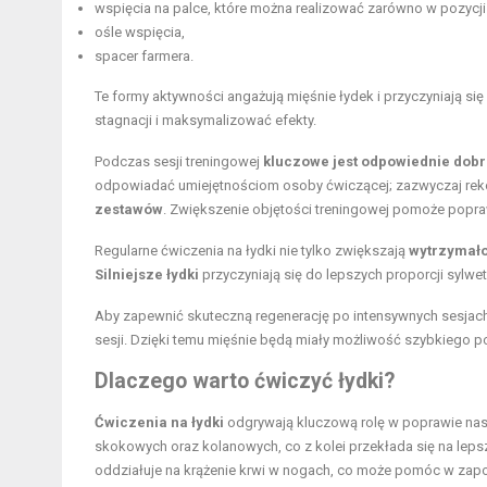
wspięcia na palce, które można realizować zarówno w pozycji st
ośle wspięcia,
spacer farmera.
Te formy aktywności angażują
mięśnie łydek
i przyczyniają si
stagnacji i maksymalizować efekty.
Podczas sesji treningowej
kluczowe jest odpowiednie dobr
odpowiadać umiejętnościom osoby ćwiczącej; zazwyczaj re
zestawów
. Zwiększenie objętości treningowej pomoże popra
Regularne ćwiczenia na łydki nie tylko zwiększają
wytrzymało
Silniejsze łydki
przyczyniają się do lepszych proporcji sylwe
Aby zapewnić skuteczną regenerację po intensywnych sesjac
sesji. Dzięki temu mięśnie będą miały możliwość szybkiego p
Dlaczego warto ćwiczyć łydki?
Ćwiczenia na łydki
odgrywają kluczową rolę w poprawie nasz
skokowych oraz kolanowych, co z kolei przekłada się na lepszą
oddziałuje na krążenie krwi w nogach, co może pomóc w zapo