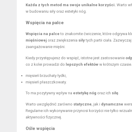
Każda z tych metod ma swoje unikalne korzyści.
Warto wł
w budowaniu siły oraz estetyki nóg.
Wspięcia na palce
Wspięcia na palce
to znakomite ćwiczenie, które odgrywa kl
mięśniowej
oraz zwiększenia
siły
tych partii ciała. Zazwycza
zaangażowanie mięśni.
Kiedy przystępujesz do wspięć, istotne jest zastosowanie
odp
co z kolei prowadzi do
lepszych efektów
w krótszym czasie. 
mięsień brzuchaty łydki,
mięsień płaszczkowaty.
To ma pozytywny wpływ na
estetykę nóg
oraz ich
siłę
.
Warto uwzględnić zarówno
statyczne
, jak i
dynamczne
wers
Regularne ich wykonywanie przynosi korzyści nie tylko wizualn
aktywności fizycznej.
Ośle wspięcia