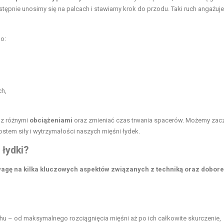
ępnie unosimy się na palcach i stawiamy krok do przodu. Taki ruch angażuje
do:
ch,
 z różnymi
obciążeniami
oraz zmieniać czas trwania spacerów. Możemy zac
stem siły i wytrzymałości naszych mięśni łydek.
łydki?
uwagę na kilka kluczowych aspektów związanych z techniką oraz dobor
u – od maksymalnego rozciągnięcia mięśni aż po ich całkowite skurczenie,