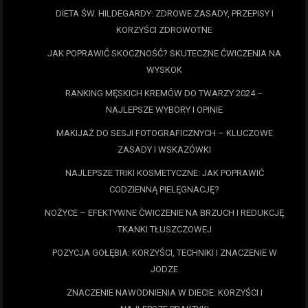
DIETA ŚW. HILDEGARDY: ZDROWE ZASADY, PRZEPISY I
KORZYŚCI ZDROWOTNE
JAK POPRAWIĆ SKOCZNOŚĆ? SKUTECZNE ĆWICZENIA NA
WYSKOK
RANKING MĘSKICH KREMÓW DO TWARZY 2024 –
NAJLEPSZE WYBORY I OPINIE
MAKIJAŻ DO SESJI FOTOGRAFICZNYCH – KLUCZOWE
ZASADY I WSKAZÓWKI
NAJLEPSZE TRIKI KOSMETYCZNE: JAK POPRAWIĆ
CODZIENNĄ PIELĘGNACJĘ?
NOŻYCE – EFEKTYWNE ĆWICZENIE NA BRZUCH I REDUKCJĘ
TKANKI TŁUSZCZOWEJ
POZYCJA GOŁĘBIA: KORZYŚCI, TECHNIKI I ZNACZENIE W
JODZE
ZNACZENIE NAWODNIENIA W DIECIE: KORZYŚCI I