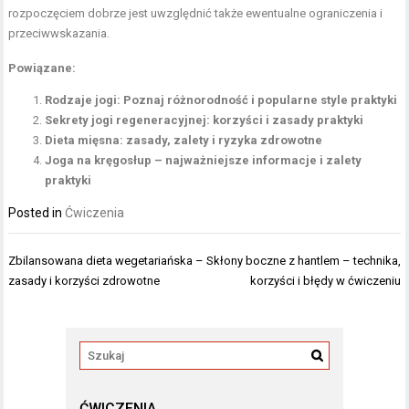
rozpoczęciem dobrze jest uwzględnić także ewentualne ograniczenia i
przeciwwskazania.
Powiązane:
Rodzaje jogi: Poznaj różnorodność i popularne style praktyki
Sekrety jogi regeneracyjnej: korzyści i zasady praktyki
Dieta mięsna: zasady, zalety i ryzyka zdrowotne
Joga na kręgosłup – najważniejsze informacje i zalety
praktyki
Posted in
Ćwiczenia
Nawigacja
Zbilansowana dieta wegetariańska –
Skłony boczne z hantlem – technika,
wpisu
zasady i korzyści zdrowotne
korzyści i błędy w ćwiczeniu
ĆWICZENIA