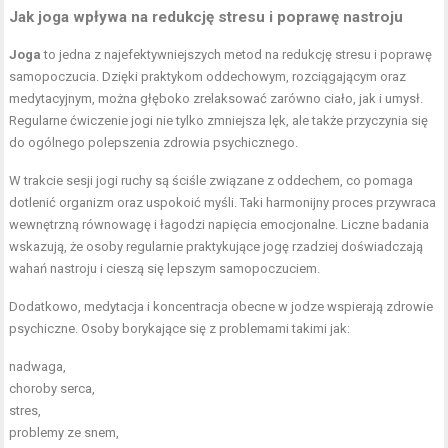
Jak joga wpływa na redukcję stresu i poprawę nastroju
Joga
to jedna z najefektywniejszych metod na redukcję stresu i poprawę
samopoczucia. Dzięki praktykom oddechowym, rozciągającym oraz
medytacyjnym, można głęboko zrelaksować zarówno ciało, jak i umysł.
Regularne ćwiczenie jogi nie tylko zmniejsza lęk, ale także przyczynia się
do ogólnego polepszenia zdrowia psychicznego.
W trakcie sesji jogi ruchy są ściśle związane z oddechem, co pomaga
dotlenić organizm oraz uspokoić myśli. Taki harmonijny proces przywraca
wewnętrzną równowagę i łagodzi napięcia emocjonalne. Liczne badania
wskazują, że osoby regularnie praktykujące jogę rzadziej doświadczają
wahań nastroju i cieszą się lepszym samopoczuciem.
Dodatkowo, medytacja i koncentracja obecne w jodze wspierają zdrowie
psychiczne. Osoby borykające się z problemami takimi jak:
nadwaga,
choroby serca,
stres,
problemy ze snem,