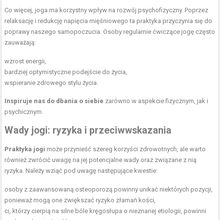
Co więcej, joga ma korzystny wpływ na rozwój psychofizyczny. Poprzez
relaksację i redukcję napięcia mięśniowego ta praktyka przyczynia się do
poprawy naszego samopoczucia. Osoby regularnie ćwiczące jogę często
zauważają:
wzrost energii,
bardziej optymistyczne podejście do życia,
wspieranie zdrowego stylu życia.
Inspiruje nas do dbania o siebie
zarówno w aspekcie fizycznym, jak i
psychicznym.
Wady jogi: ryzyka i przeciwwskazania
Praktyka jogi
może przynieść szereg korzyści zdrowotnych, ale warto
również zwrócić uwagę na jej potencjalne wady oraz związane z nią
ryzyka. Należy wziąć pod uwagę następujące kwestie:
osoby z zaawansowaną osteoporozą powinny unikać niektórych pozycji,
ponieważ mogą one zwiększać ryzyko złamań kości,
ci, którzy cierpią na silne bóle kręgosłupa o nieznanej etiologii, powinni