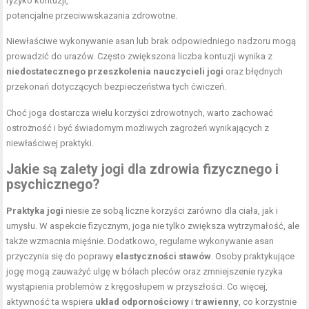
ryzyko kontuzji,
potencjalne przeciwwskazania zdrowotne.
Niewłaściwe wykonywanie asan lub brak odpowiedniego nadzoru mogą
prowadzić do urazów. Często zwiększona liczba kontuzji wynika z
niedostatecznego przeszkolenia nauczycieli jogi
oraz błędnych
przekonań dotyczących bezpieczeństwa tych ćwiczeń.
Choć joga dostarcza wielu korzyści zdrowotnych, warto zachować
ostrożność i być świadomym możliwych zagrożeń wynikających z
niewłaściwej praktyki.
Jakie są zalety jogi dla zdrowia fizycznego i
psychicznego?
Praktyka jogi
niesie ze sobą liczne korzyści zarówno dla ciała, jak i
umysłu. W aspekcie fizycznym, joga nie tylko zwiększa wytrzymałość, ale
także wzmacnia mięśnie. Dodatkowo, regularne wykonywanie asan
przyczynia się do poprawy
elastyczności stawów
. Osoby praktykujące
jogę mogą zauważyć ulgę w bólach pleców oraz zmniejszenie ryzyka
wystąpienia problemów z kręgosłupem w przyszłości. Co więcej,
aktywność ta wspiera
układ odpornościowy
i
trawienny
, co korzystnie