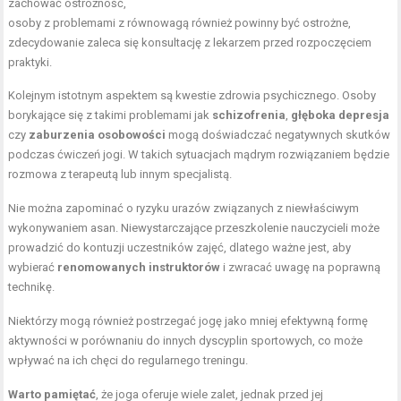
zachować ostrożność,
osoby z problemami z równowagą również powinny być ostrożne,
zdecydowanie zaleca się konsultację z lekarzem przed rozpoczęciem
praktyki.
Kolejnym istotnym aspektem są kwestie zdrowia psychicznego. Osoby
borykające się z takimi problemami jak
schizofrenia
,
głęboka depresja
czy
zaburzenia osobowości
mogą doświadczać negatywnych skutków
podczas ćwiczeń jogi. W takich sytuacjach mądrym rozwiązaniem będzie
rozmowa z terapeutą lub innym specjalistą.
Nie można zapominać o ryzyku urazów związanych z niewłaściwym
wykonywaniem asan. Niewystarczające przeszkolenie nauczycieli może
prowadzić do kontuzji uczestników zajęć, dlatego ważne jest, aby
wybierać
renomowanych instruktorów
i zwracać uwagę na poprawną
technikę.
Niektórzy mogą również postrzegać jogę jako mniej efektywną formę
aktywności w porównaniu do innych dyscyplin sportowych, co może
wpływać na ich chęci do regularnego treningu.
Warto pamiętać
, że joga oferuje wiele zalet, jednak przed jej