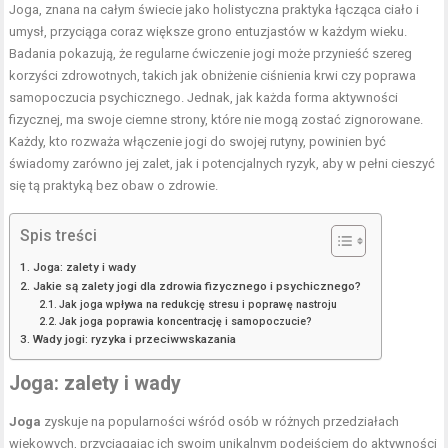
Joga, znana na całym świecie jako holistyczna praktyka łącząca ciało i
umysł, przyciąga coraz większe grono entuzjastów w każdym wieku.
Badania pokazują, że regularne ćwiczenie jogi może przynieść szereg
korzyści zdrowotnych, takich jak obniżenie ciśnienia krwi czy
poprawa
samopoczucia psychicznego
. Jednak, jak każda
forma aktywności
fizycznej, ma swoje ciemne strony, które nie mogą zostać zignorowane.
Każdy, kto rozważa włączenie jogi do swojej rutyny, powinien być
świadomy zarówno jej zalet, jak i potencjalnych ryzyk, aby w pełni cieszyć
się tą praktyką bez obaw o zdrowie.
Spis treści
Joga: zalety i wady
Jakie są zalety jogi dla zdrowia fizycznego i psychicznego?
Jak joga wpływa na redukcję stresu i poprawę nastroju
Jak joga poprawia koncentrację i samopoczucie?
Wady jogi: ryzyka i przeciwwskazania
Joga: zalety i wady
Joga
zyskuje na popularności wśród osób w różnych przedziałach
wiekowych, przyciągając ich swoim unikalnym podejściem do aktywności